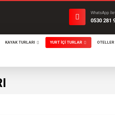
WhatsApp İle
0530 281 
KAYAK TURLARI
YURT İÇİ TURLAR
OTELLER
I