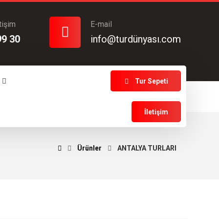
tişim
E-mail
99 30
info@turdünyası.com
Tur Sepeti
İletişim
Ürünler
ANTALYA TURLARI